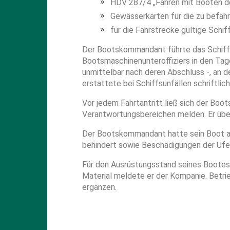
HDV 287/4 „Fahren mit Booten der
Gewässerkarten für die zu befah
für die Fahrstrecke gültige Schi
Der Bootskommandant führte das Schiffs
Bootsmaschinenunteroffiziers in den Tage
unmittelbar nach deren Abschluss -, an
erstattete bei Schiffsunfällen schriftlic
Vor jedem Fahrtantritt ließ sich der Boo
Verantwortungsbereichen melden. Er über
Der Bootskommandant hatte sein Boot auc
behindert sowie Beschädigungen der Ufer
Für den Ausrüstungsstand seines Bootes
Material meldete er der Kompanie. Betri
ergänzen.