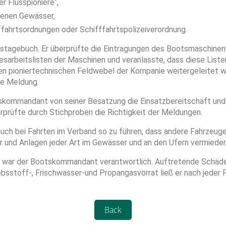
 Flusspioniere“,
renen Gewässer,
fffahrtsordnungen oder Schifffahrtspolizeiverordnung.
tagebuch. Er überprüfte die Eintragungen des Bootsmaschinen
sarbeitslisten der Maschinen und veranlasste, dass diese Listen
 den pioniertechnischen Feldwebel der Kompanie weitergeleite
he Meldung.
tskommandant von seiner Besatzung die Einsatzbereitschaft und V
prüfte durch Stichproben die Richtigkeit der Meldungen.
h bei Fahrten im Verband so zu führen, dass andere Fahrzeuge n
 und Anlagen jeder Art im Gewässer und an den Ufern vermiede
 war der Bootskommandant verantwortlich. Auftretende Schäde
ebsstoff-, Frischwasser-und Propangasvorrat ließ er nach jeder 