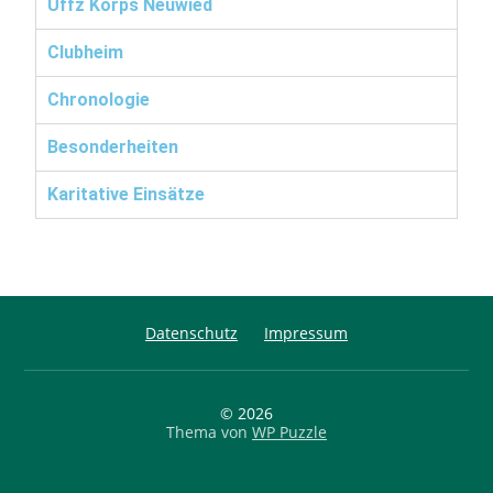
Uffz Korps Neuwied
Clubheim
Chronologie
Besonderheiten
Karitative Einsätze
Datenschutz
Impressum
© 2026
Thema von
WP Puzzle