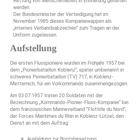
Rettung von Menschenleben, in Erinnerung gehalten
werden.
Der Bundesminister der Verteidigung hat im
November 1985 dieses Kompaniewappen als
„internes Verbandsabzeichen“ zum Tragen an der
Uniform zugelassen.
Aufstellung
Die ersten Flusspioniere wurden im Frühjahr 1957 bei
dem „Pionierbataillon Koblenz“, später umbenannt in
schweres Pionierbataillon (TV) 717, in Koblenz-
Metternich, für ein Vorkommando zusammengezogen.
Am 03.07.1957 traten 20 Soldaten mit der
Bezeichnung „Kommando-Pionier-Fluss-Kompanie“ bei
dem französischen Marineverband “Flottille du Nord“,
der Forces Maritimes du Rhin in Koblenz-Lützel, den
Dienst an mit dem Auftrag:
Ausbildung zur Bootsbesatzung